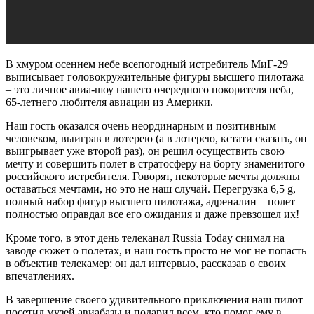
В хмуром осеннем небе всепогодный истребитель МиГ-29
выписывает головокружительные фигуры высшего пилотажа
– это личное авиа-шоу нашего очередного покорителя неба,
65-летнего любителя авиации из Америки.
Наш гость оказался очень неординарным и позитивным
человеком, выиграв в лотерею (а в лотерею, кстати сказать, он
выигрывает уже второй раз), он решил осуществить свою
мечту и совершить полет в стратосферу на борту знаменитого
российского истребителя. Говорят, некоторые мечты должны
оставаться мечтами, но это не наш случай. Перегрузка 6,5 g,
полный набор фигур высшего пилотажа, адреналин – полет
полностью оправдал все его ожидания и даже превзошел их!
Кроме того, в этот день телеканал Russia Today снимал на
заводе сюжет о полетах, и наш гость просто не мог не попасть
в объектив телекамер: он дал интервью, рассказав о своих
впечатлениях.
В завершение своего удивительного приключения наш пилот
посетил музей авиабазы и подарил всем, кто помог ему в