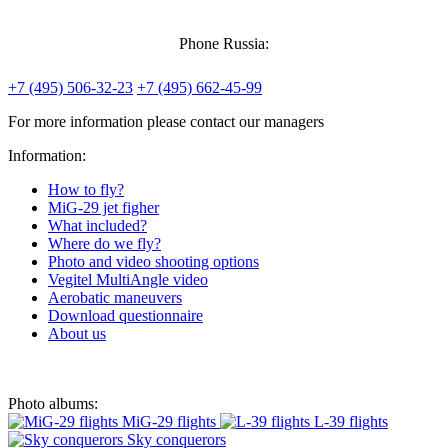
Phone Russia:
+7 (495) 506-32-23
+7 (495) 662-45-99
For more information please contact our managers
Information:
How to fly?
MiG-29 jet figher
What included?
Where do we fly?
Photo and video shooting options
Vegitel MultiAngle video
Aerobatic maneuvers
Download questionnaire
About us
Photo albums:
MiG-29 flights
L-39 flights
Sky conquerors