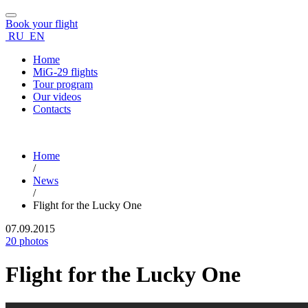
Book your flight
RU
EN
Home
MiG-29 flights
Tour program
Our videos
Contacts
Home
/
News
/
Flight for the Lucky One
07.09.2015
20 photos
Flight for the Lucky One